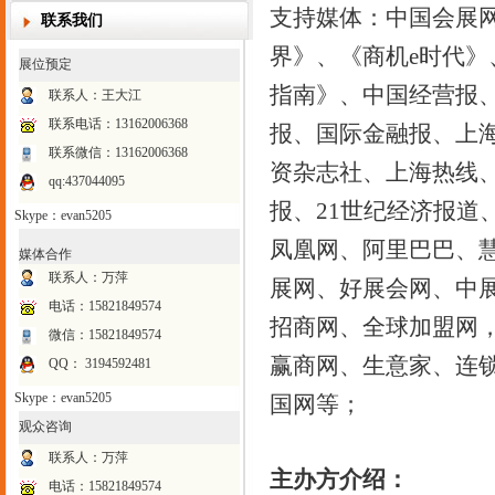
支持媒体：中国会展
联系我们
界》、《商机e时代
展位预定
指南》、中国经营报
联系人：王大江
联系电话：
13162006368
报、国际金融报、上
联系微信：13162006368
资杂志社、上海热线
qq:437044095
报、21世纪经济报道
Skype：evan5205
凤凰网、阿里巴巴、
媒体合作
联系人：万萍
展网、好展会网、中展
电话：15821849574
招商网、全球加盟网
微信：15821849574
赢商网、生意家、连锁
QQ： 3194592481
Skype：evan5205
国网等；
观众咨询
联系人：万萍
主办方介绍：
电话：15821849574