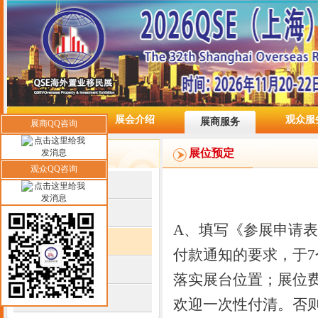
网站首页
展会介绍
观众服
展商服务
展商QQ咨询
展商服务
展位预定
观众QQ咨询
展馆指南
酒店预订
A、填写《参展申请
展位预定
付款通知的要求，于7
广告赞助
落实展台位置；展位费的
展位报价
欢迎一次性付清。否