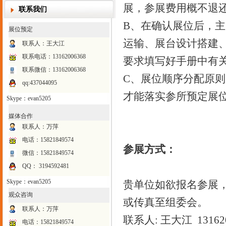
展，参展费用概不退
联系我们
B、在确认展位后，
展位预定
运输、展台设计搭建
联系人：王大江
联系电话：
13162006368
要求填写好手册中有
联系微信：13162006368
C、展位顺序分配原则
qq:437044095
才能落实参所预定展
Skype：evan5205
媒体合作
联系人：万萍
电话：15821849574
参展方式：
微信：15821849574
QQ： 3194592481
Skype：evan5205
贵单位如欲报名参展
观众咨询
或传真至组委会。
联系人：万萍
联系人: 王大江 131620
电话：15821849574