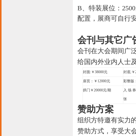
B、特装展位：2500
配置，展商可自行
会刊与其它广
会刊在大会期间广
给国内外业内人士
封面
:￥38000元
封底
:￥
扉页：￥
12000元
彩整版
拱门￥
20000元/期
入 场 
张
赞助方案
组织方特邀有实力
赞助方式，享受大