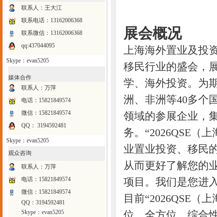
联系人：王大江
联系电话：
13162006368
展会概况
联系微信：13162006368
qq:437044095
上海海外置业及投
Skype：evan5205
移民行业的盛会，
媒体合作
学、海外投资。为
联系人：万萍
洲、非洲等40多个
电话：15821849574
微信：15821849574
领域的参展企业，
QQ： 3194592481
务。“2026QSE
Skype：evan5205
业置业投资、移民
观众咨询
从而更好了解您的
联系人：万萍
电话：15821849574
项目。我们是您进
微信：15821849574
目前“2026QSE
QQ：3194592481
Skype：evan5205
位、全方位、综合性