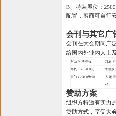
B、特装展位：2500
配置，展商可自行
会刊与其它广
会刊在大会期间广
给国内外业内人士
封面
:￥38000元
封底
:￥
扉页：￥
12000元
彩整版
拱门￥
20000元/期
入 场 
张
赞助方案
组织方特邀有实力
赞助方式，享受大