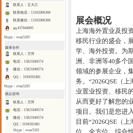
联系人：王大江
联系电话：
13162006368
展会概况
联系微信：13162006368
qq:437044095
上海海外置业及投
Skype：evan5205
移民行业的盛会，
媒体合作
学、海外投资。为
联系人：万萍
洲、非洲等40多个
电话：15821849574
微信：15821849574
领域的参展企业，
QQ： 3194592481
务。“2026QSE
Skype：evan5205
业置业投资、移民
观众咨询
从而更好了解您的
联系人：万萍
电话：15821849574
项目。我们是您进
微信：15821849574
目前“2026QSE
QQ：3194592481
Skype：evan5205
位、全方位、综合性