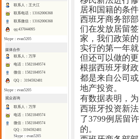
移民新法进行修
联系人：王大江
居和国籍的条件
联系电话：
13162006368
西班牙商务部部
联系微信：13162006368
们在发放居留签
qq:437044095
家，我们政策的
Skype：evan5205
实行的第一年就
媒体合作
但还可以做的更
联系人：万萍
电话：15821849574
根据西班牙财政
微信：15821849574
都是来自公司或
QQ： 3194592481
地产投资。
Skype：evan5205
有数据表明，为
观众咨询
西班牙投资新法
联系人：万萍
电话：15821849574
了3799例居留
微信：15821849574
的。
QQ：3194592481
Skype：evan5205