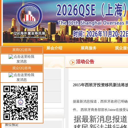
网站首页
展会介绍
展商服务
观众服
展商QQ咨询
媒体中心
活动公告
观众QQ咨询
平面媒体
2015年西班牙投资移民新法将
电视媒体
网络媒体
据最新消息报道，西班牙政府已明确
件。 西班牙商务部部长Jaime在接
联系我们
据最新消息报道
展位预定